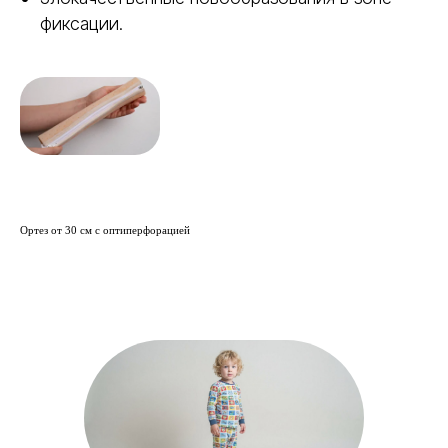
фиксации.
Готовые ортезы Polyeasy —
универсальное решение для
повседневной практики. Уже имеют
анатомическую форму, оснащены
застёжкой. Можно сразу приступить к
лечению косолапости, коррекции
вальгусной деформации или фиксации
варусной деформации колена.
Ортез от 30 см с оптиперфорацией
Покрывают до 95% клинических
случаев.
Готовые
ортезы
Polyeasy
Универсальное решение для
повседневной практики.
Позволяют быстро подобрать ортез под
задачу и сразу приступить к работе.
Минимум времени на подбор и
предсказуемый результат.