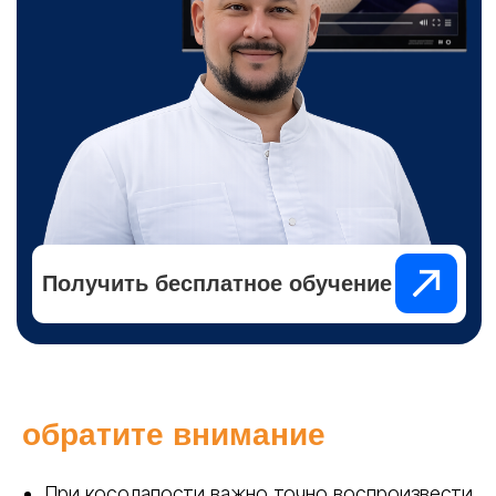
обратите внимание
При косолапости важно точно воспроизвести