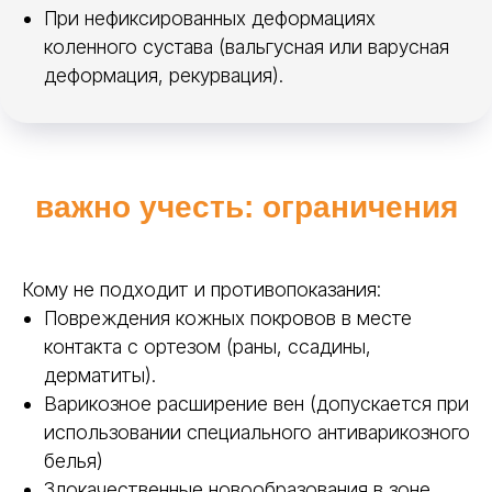
При нефиксированных деформациях
с липучками и тейпами.
коленного сустава (вальгусная или варусная
деформация, рекурвация).
Листы
Polyeasy
Материал, который даёт врачу
больше свободы в работе.
Позволяет точно моделировать ортез
важно учесть: ограничения
под задачу, экспериментировать с
формой и находить решения даже в
сложных клинических случаях.
Кому не подходит и противопоказания:
Повреждения кожных покровов в месте
Доступны в разной толщине
контакта с ортезом (раны, ссадины,
дерматиты).
для нетипичных клинических
случаев
Варикозное расширение вен (допускается при
использовании специального антиварикозного
белья)
Получить консультацию
Злокачественные новообразования в зоне