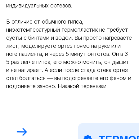
индивидуальных ортезов.
Влагостойкость
Да, можно принимать душ
Нет, разруш
В отличие от обычного гипса,
Срок службы
Многократное повторное
Одноразов
использование до 3-5 раз
низкотемпературный термопластик не требует
суеты с бинтами и водой. Вы просто нагреваете
лист, моделируете ортез прямо на руке или
ноге пациента, и через 5 минут он готов. Он в 3–
5 раз легче гипса, его можно мочить, он дышит
и не натирает. А если после спада отёка ортез
стал болтаться — вы подогреваете его феном и
подгоняете заново. Никакой перевязки.