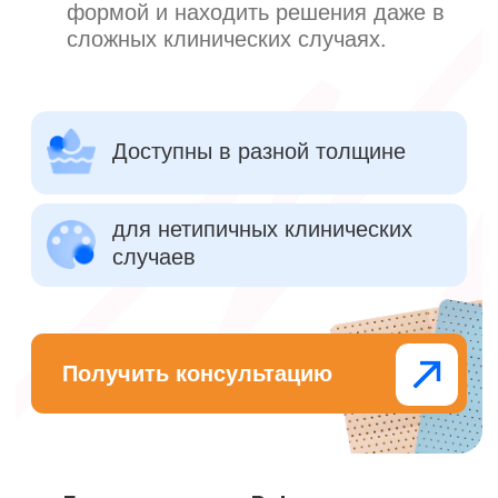
4.1
Коррекция
При необходимости повторного
моделирования просто разогрейте
материал снова и внесите нужные
изменения. Вы также можете обклеить
тейпами по краям.
Видео-курс по
ортезированию — в
подарок к заказу
Практические видео с разбором
реальных клинических случаев. С
участием травматолога-ортопеда
с опытом более 20 лет.