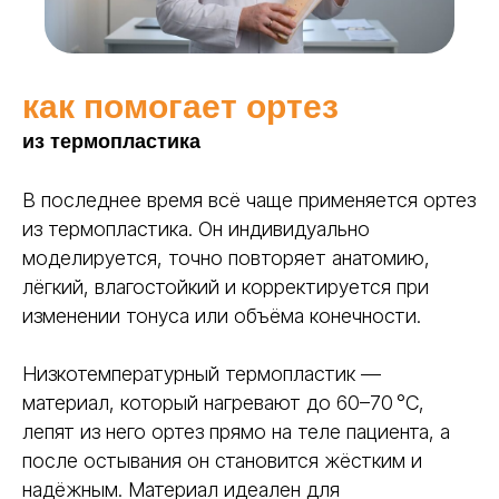
как помогает ортез
из термопластика
В последнее время всё чаще применяется ортез
из термопластика. Он индивидуально
моделируется, точно повторяет анатомию,
ТЕРМОПЛАСТИК
лёгкий, влагостойкий и корректируется при
POLY EASY
изменении тонуса или объёма конечности.
Время фиксации
от 5-7 минут
от 20 мину
Низкотемпературный термопластик —
Комфорт
Тяжёлый, н
материал, который нагревают до 60–70 °C,
Лёгкий, дышащий, не
вызывает з
вызывает раздражений
лепят из него ортез прямо на теле пациента, а
после остывания он становится жёстким и
Возможность коррекции
Да, многократное
Нет, требуе
перемоделирование
надёжным. Материал идеален для