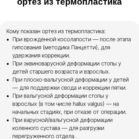
ортез из термопластика
Кому показан ортез из термопластика:
термопластик и ортезы
При врождённой косолапости — после этапа
PolyEasy
гипсования (методика Панцетти), для
удержания коррекции.
При эквиноварусной деформации стопы у
Компания PolyEasy производит
детей старшего возраста и взрослых.
низкотемпературный термопластик для
ортезирования и готовые ортезы на
При плоско-вальгусной деформации у детей
голеностопный и коленный суставы.
— для поддержки свода и коррекции пятки.
При вальгусной деформации стопы у
Листы Polyeasy —
для индивидуального
взрослых (в том числе hallux valgus) — на
моделирования. Вы сами создаёте ортез
начальных стадиях, при отказе от операции.
на стопу, тутор на голеностоп или ортез
коленный детский, идеально подгоняя
При варусной/вальгусной деформации
под анатомию пациента. Материал
коленного сустава — для разгрузки
термопластик легко режется,
перегруженного отдела.
склеивается при нагреве, комбинируется