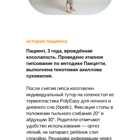
Покрывают до 95%
клинических случаев
Не нуждаются в
дополнительных элементах
Молния плотно прилегает
история пациента
к телу, а не идет волной
Пациент, 3 года, врождённая
косолапость. Проведено этапное
гипсование по методике Панцетти,
выполнена тенотомия ахиллова
Получить консультацию
сухожилия.
После снятия гипса изготовлен
индивидуальный тутор на голеностоп из
термопластика PolyEasy для ночного и
дневного сна (брейс). Фиксация стопы в
положении тыльного сгибания 20° и
как сделать
абдукции 30°. Родители отмечают
ортез
удобство использования — ортез
лёгкий, не натирает, ребёнок спит
Вам понадобятся:
большое плотное полотенце,
спокойно. Рецидива деформации через
пинцет, ёмкость для воды (или термофен),