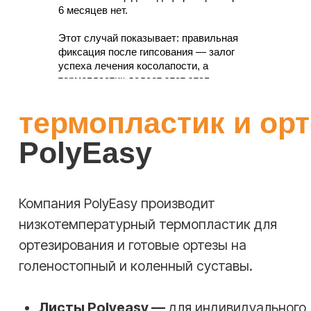
6 месяцев нет.
ножницы и при необходимости трубчатый бинт и
тейпы.
Этот случай показывает: правильная
фиксация после гипсования — залог
успеха лечения косолапости, а
01
термопластик делает этот этап
комфортным.
Подготовка
Разрежьте лист Polyeasy на нужный
размер или возьмите уже готовую
заготовку ортеза. Подготовьте теплую
воду (60−70°C) или используйте
термофен.
02
Нагревание
Поместите материал в тёплую воду или
обработайте феном, пока он не станет
пластичным и мягким. Достаньте пинцетом