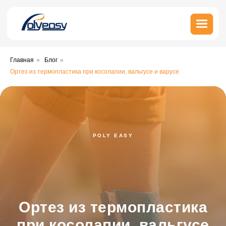
Главная
»
Блог
»
Ортез из термопластика при косолапии, вальгусе и варусе
POLY EASY
Ортез из термопластика
при косолапии, вальгусе