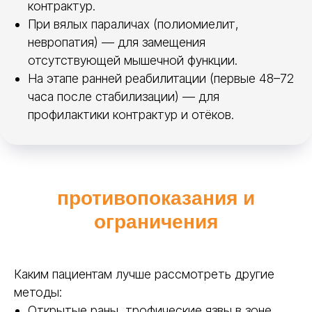
контрактур.
изделия
PolyEasy
При вялых параличах (полиомиелит,
невропатия) — для замещения
Компания PolyEasy производит
отсутствующей мышечной функции.
низкотемпературный термопластик для
На этапе ранней реабилитации (первые 48–72
ортезирования и готовые ортезы на
часа после стабилизации) — для
голеностопный сустав, голень и руки. У нас
профилактики контрактур и отёков.
вы найдёте:
Листы Polyeasy —
для индивидуального
моделирования. Вы сами создаёте ортез
на стопу или ортез на голень, идеально
подгоняя под анатомию пациента.
противопоказания и
Материал термопластик легко режется,
ограничения
склеивается при нагреве, комбинируется
с липучками и тейпами.
Каким пациентам лучше рассмотреть другие
Листы
Polyeasy
методы:
Открытые раны, трофические язвы в зоне