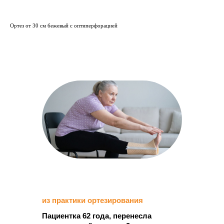
анатомическую форму, оснащены
застёжкой. Покрывают до 95%
клинических случаев.
Ортез от 30 см бежевый с оптиперфорацией
Готовые
ортезы
Polyeasy
Универсальное решение для
повседневной практики.
Позволяют быстро подобрать ортез под
задачу и сразу приступить к работе.
Минимум времени на подбор и
предсказуемый результат.
Покрывают до 95%
клинических случаев
Не нуждаются в
из практики ортезирования
дополнительных элементах
Пациентка 62 года, перенесла