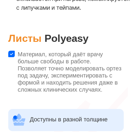
Формирование
Наложите размягчённый пластик на
конечность пациента, моделируя ортез
по индивидуальным анатомическим
особенностям.
04
Фиксация
Подержите материал в нужном
положении 5-7 минут, пока он не
застынет, обеспечивая точную посадку.
4.1
Коррекция