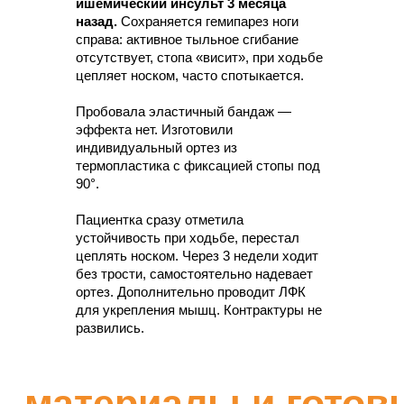
Молния плотно прилегает
ишемический инсульт 3 месяца
к телу, а не идет волной
назад.
Сохраняется гемипарез ноги
справа: активное тыльное сгибание
отсутствует, стопа «висит», при ходьбе
цепляет носком, часто спотыкается.
Получить консультацию
Пробовала эластичный бандаж —
эффекта нет. Изготовили
индивидуальный ортез из
термопластика с фиксацией стопы под
90°.
как работать
Пациентка сразу отметила
устойчивость при ходьбе, перестал
с
цеплять носком. Через 3 недели ходит
термопластиком
без трости, самостоятельно надевает
Вам понадобятся:
большое плотное полотенце,
пинцет, ёмкость для воды (или термофен),
ортез. Дополнительно проводит ЛФК
ножницы и при необходимости трубчатый бинт и
для укрепления мышц. Контрактуры не
тейпы.
развились.
01