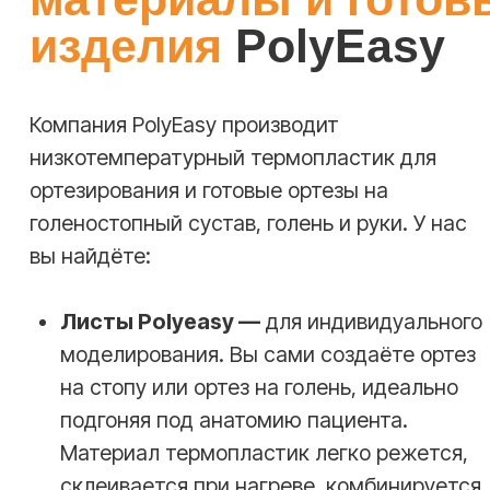
Подготовка
Разрежьте лист Polyeasy на нужный
размер или возьмите уже готовую
заготовку ортеза. Подготовьте теплую
воду (60−70°C) или используйте
термофен.
02
Нагревание
Поместите материал в тёплую воду или
обработайте феном, пока он не станет
пластичным и мягким. Достаньте пинцетом
и слегка промокните полотенцем.
03