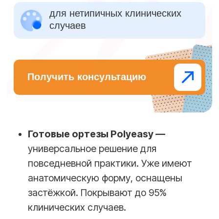
При необходимости повторного
моделирования просто разогрейте
материал снова и внесите нужные
изменения. Вы также можете обклеить
тейпами по краям.
Видео-курс по
ортезированию — в
подарок к заказу
Практические видео с разбором
реальных клинических случаев. С
участием травматолога-ортопеда
с опытом более 20 лет.