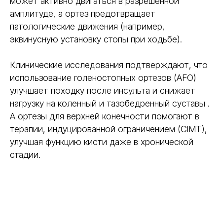
может активно двигаться в разрешённой
использование до 3-5 раз
амплитуде, а ортез предотвращает
патологические движения (например,
эквинусную установку стопы при ходьбе).
Клинические исследования подтверждают, что
использование голеностопных ортезов (AFO)
улучшает походку после инсульта и снижает
нагрузку на коленный и тазобедренный суставы .
А ортезы для верхней конечности помогают в
терапии, индуцированной ограничением (CIMT),
улучшая функцию кисти даже в хронической
стадии.