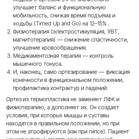
улучшает баланс и функциональную
мобильность, снижая время подъёма и
ходьбы (Timed Up and Go) на 12–15% .
Физиотерапия (электростимуляция, УВТ,
магнитотерапия) — снижение спастичности,
улучшение кровообращения.
ТЕРМОПЛАСТИК
Медикаментозная терапия — контроль
POLY EASY
мышечного тонуса.
И, наконец, само ортезирование — фиксация
Время фиксации
от 5-7 минут
от 20 мину
конечности в функциональном положении,
Комфорт
Тяжёлый, н
Лёгкий, дышащий, не
профилактика контрактур и падений.
вызывает з
вызывает раздражений
Ортез из термопластика не заменяет ЛФК и
Возможность коррекции
Да, многократное
Нет, требуе
физиотерапию, а дополняет их. Он создаёт
перемоделирование
условия, при которых мышцы и суставы
находятся в правильном положении, но при
Влагостойкость
Да, можно принимать душ
Нет, разруш
этом не атрофируются (как при гипсе). Пациент
Срок службы
Многократное повторное
Одноразов