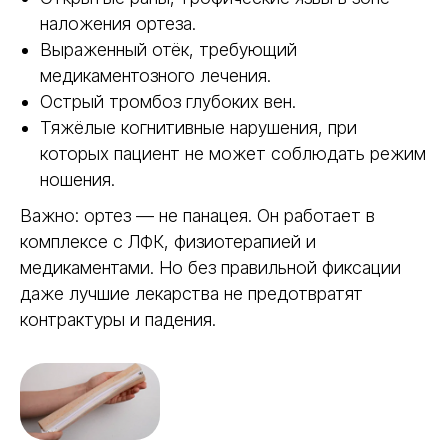
Материал, который даёт врачу
наложения ортеза.
больше свободы в работе.
Позволяет точно моделировать ортез
Выраженный отёк, требующий
под задачу, экспериментировать с
формой и находить решения даже в
медикаментозного лечения.
сложных клинических случаях.
Острый тромбоз глубоких вен.
Тяжёлые когнитивные нарушения, при
которых пациент не может соблюдать режим
Доступны в разной толщине
ношения.
для нетипичных клинических
Важно: ортез — не панацея. Он работает в
случаев
комплексе с ЛФК, физиотерапией и
медикаментами. Но без правильной фиксации
даже лучшие лекарства не предотвратят
Получить консультацию
контрактуры и падения.
Готовые ортезы Polyeasy —
универсальное решение для
повседневной практики. Уже имеют