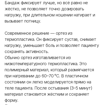
Бандаж фиксирует лучше, но всё равно не
ТЕРМОПЛАСТИК
жёстко, не позволяет точно дозировать
POLY EASY
нагрузку, при длительном ношении натирает и
вызывает потницу.
Время фиксации
от 5-7 минут
от 20 мину
Комфорт
Тяжёлый, н
Лёгкий, дышащий, не
Современное решение — ортез из
вызывает з
вызывает раздражений
термопластика. Он фиксирует сустав, снимает
Возможность коррекции
Да, многократное
Нет, требуе
нагрузку, уменьшает боль и позволяет пациенту
перемоделирование
сохранять активность.
Обычно ортез изготавливается из
Влагостойкость
Да, можно принимать душ
Нет, разруш
низкотемпературного термопластика. Это
полимерный материал, который размягчается
Срок службы
Многократное повторное
Одноразов
использование до 3-5 раз
при нагревании до 60–70 °C. В пластичном
состоянии он легко моделируется прямо на
теле пациента. После остывания (3–5 минут)
материал становится жёстким и сохраняет
форму.