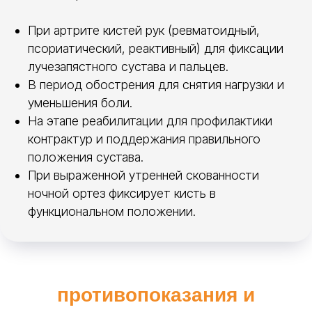
что предлагает
PolyEasy
При артрите кистей рук (ревматоидный,
псориатический, реактивный) для фиксации
лучезапястного сустава и пальцев.
Компания PolyEasy производит
В период обострения для снятия нагрузки и
низкотемпературный термопластик для
уменьшения боли.
ортезирования и готовые ортезы на кисть и
лучезапястный сустав.
На этапе реабилитации для профилактики
контрактур и поддержания правильного
Листы Polyeasy —
для индивидуального
положения сустава.
моделирования. Вы сами создаёте ортез
При выраженной утренней скованности
на кисть, идеально подгоняя под
ночной ортез фиксирует кисть в
анатомию пациента. Материал легко
режется, склеивается при нагреве,
функциональном положении.
комбинируется с липучками и тейпами.
Подходит для сложных клинических
случаев, пациентов с нестандартным
размером кисти.
противопоказания и
Листы
Polyeasy