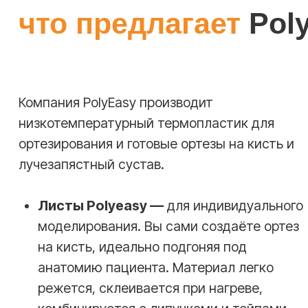
Подготовка
Разрежьте лист Polyeasy на нужный
размер или возьмите уже готовую
заготовку ортеза. Подготовьте теплую
воду (60−70°C) или используйте
термофен.
02
Нагревание
Поместите материал в тёплую воду или
обработайте феном, пока он не станет
пластичным и мягким. Достаньте пинцетом
и слегка промокните полотенцем.
03