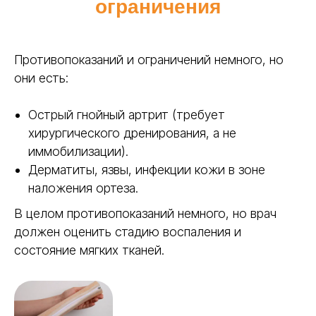
ограничения
Материал, который даёт врачу
больше свободы в работе.
Позволяет точно моделировать ортез
под задачу, экспериментировать с
Противопоказаний и ограничений немного, но
формой и находить решения даже в
они есть:
сложных клинических случаях.
Острый гнойный артрит (требует
хирургического дренирования, а не
Доступны в разной толщине
иммобилизации).
для нетипичных клинических
Дерматиты, язвы, инфекции кожи в зоне
случаев
наложения ортеза.
В целом противопоказаний немного, но врач
должен оценить стадию воспаления и
Получить консультацию
состояние мягких тканей.
Готовые ортезы Polyeasy —
универсальное решение для