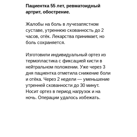
Пациентка 55 лет, ревматоидный
Молния плотно прилегает
артрит, обострение.
к телу, а не идет волной
Жалобы на боль в лучезапястном
суставе, утреннюю скованность до 2
часов, отёк. Лекарства принимает, но
Получить консультацию
боль сохраняется.
Изготовили индивидуальный ортез из
термопластика с фиксацией кисти в
нейтральном положении. Уже через 3
дня пациентка отметила снижение боли
и отёка. Через 2 недели — уменьшение
моделирование
утренней скованности до 30 минут.
ортеза из
Носит ортез в период нагрузок и на
ночь. Операции удалось избежать.
термопластика
Вам понадобятся:
большое плотное полотенце,
пинцет, ёмкость для воды (или термофен),
ножницы и при необходимости трубчатый бинт и
тейпы.
01