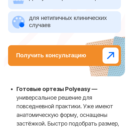
Коррекция
При необходимости повторного
моделирования просто разогрейте
материал снова и внесите нужные
изменения. Вы также можете обклеить
тейпами по краям.
Видео-курс по
ортезированию — в
подарок к заказу
Практические видео с разбором
реальных клинических случаев. С
участием травматолога-ортопеда
с опытом более 20 лет.