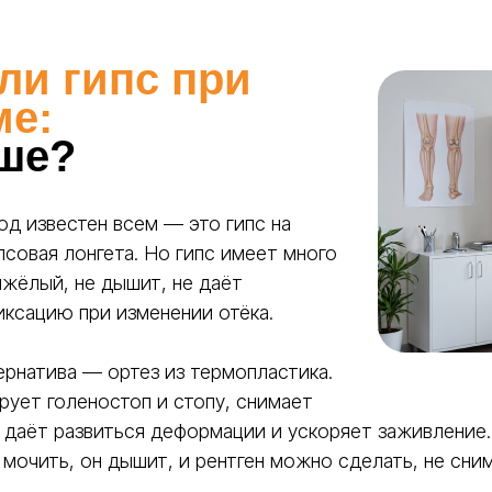
ли гипс при
ме:
чше?
д известен всем — это гипс на
псовая лонгета. Но гипс имеет много
яжёлый, не дышит, не даёт
иксацию при изменении отёка.
ернатива — ортез из термопластика.
рует голеностоп и стопу, снимает
не даёт развиться деформации и ускоряет заживление
ПЛАСТИК
Гипс
EASY
 мочить, он дышит, и рентген можно сделать, не сни