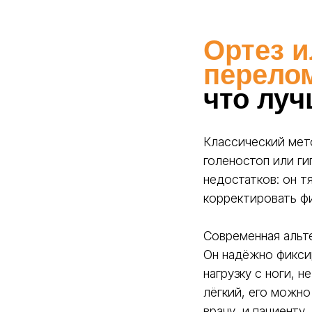
Ортез и
перело
что лу
Классический мето
голеностоп или ги
недостатков: он т
корректировать ф
Современная альт
Он надёжно фикси
нагрузку с ноги, 
ТЕРМО
POLY 
лёгкий, его можно
врачу, и пациенту.