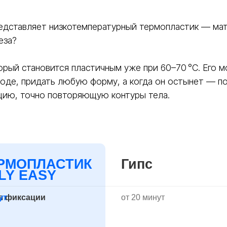
ации
от 20 минут
редставляет низкотемпературный термопластик — ма
еза?
, не вызывает
Тяжёлый, неудобный,
вызывает зуд
орый становится пластичным уже при 60–70 °C. Его м
е
Нет, требуется новый гипс
ние
воде, придать любую форму, а когда он остынет — п
цию, точно повторяющую контуры тела.
мать душ
Нет, разрушается от влаги
овторное
Одноразовое
о 3-5 раз