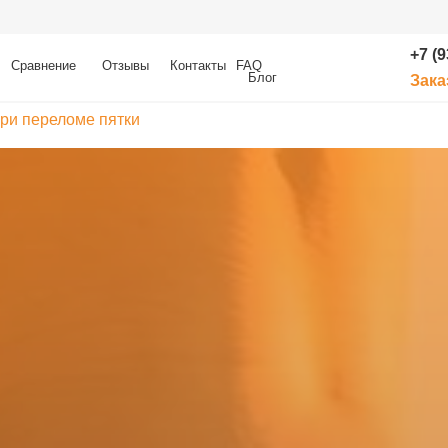
+7 (939) 113-88-80
ение
Отзывы
Контакты
FAQ
Блог
Заказать обратны
при переломе пятки