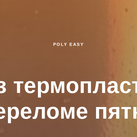
POLY EASY
з термоплас
ереломе пят