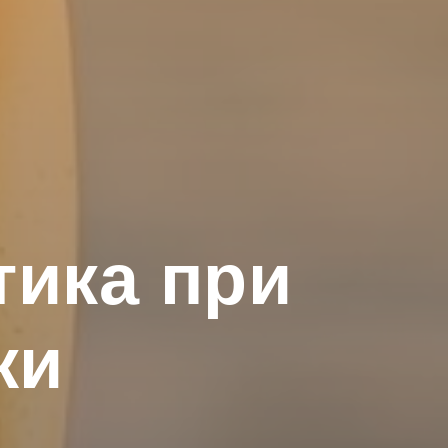
тика при
ки