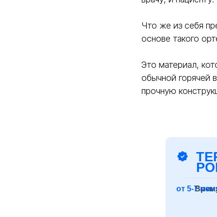
от 5-7 минут
Время фикс
Что же из себя п
основе такого орт
Комфорт
Лёгкий, дышащий
раздражений
Это материал, кот
Возможность коррекции
Да, многократно
перемоделирова
обычной горячей 
прочную конструк
Влагостойкость
Да, можно прини
Срок службы
Многократное п
использование д