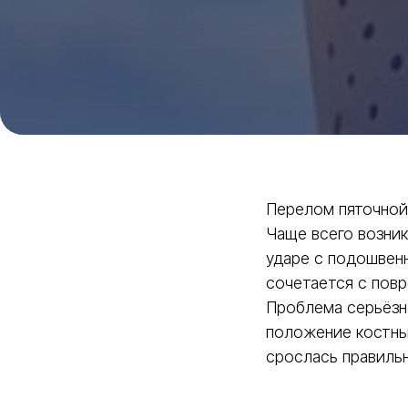
Перелом пяточной 
Чаще всего возни
ударе с подошвенн
сочетается с пов
Проблема серьёзна
положение костных
срослась правильн