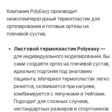
пластичным и мягким. Достаньте пинцетом
и слегка промокните полотенцем.
03
Формирование
Наложите размягчённый пластик на
конечность пациента, моделируя ортез
по индивидуальным анатомическим
особенностям.
04
Фиксация
Подержите материал в нужном
положении 5-7 минут, пока он не
застынет, обеспечивая точную посадку.