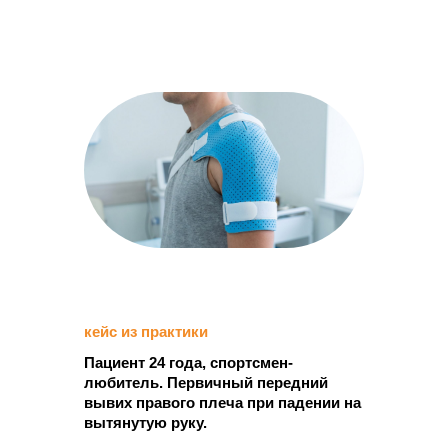
Покрывают до 95%
клинических случаев
Не нуждаются в
дополнительных элементах
Молния плотно прилегает
к телу, а не идет волной
Получить консультацию
кейс из практики
Пациент 24 года, спортсмен-
изготовление
любитель. Первичный передний
вывих правого плеча при падении на
ортеза
вытянутую руку.