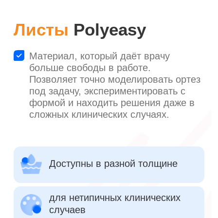
4.1
Коррекция
При необходимости повторного
моделирования просто разогрейте
материал снова и внесите нужные
изменения. Вы также можете обклеить
тейпами по краям.
Видео-курс по
ортезированию — в
подарок к заказу
Практические видео с разбором
реальных клинических случаев. С
участием травматолога-ортопеда
с опытом более 20 лет.