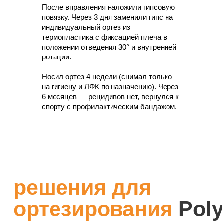
Вам понадобятся:
большое плотное полотенце,
После вправления наложили гипсовую
пинцет, ёмкость для воды (или термофен),
ножницы и при необходимости трубчатый бинт и
повязку. Через 3 дня заменили гипс на
тейпы.
индивидуальный ортез из
термопластика с фиксацией плеча в
положении отведения 30° и внутренней
01
ротации.
Носил ортез 4 недели (снимал только
Подготовка
на гигиену и ЛФК по назначению). Через
Разрежьте лист Polyeasy на нужный
6 месяцев — рецидивов нет, вернулся к
размер или возьмите уже готовую
спорту с профилактическим бандажом.
заготовку ортеза. Подготовьте теплую
воду (60−70°C) или используйте
термофен.
02
Нагревание
Поместите материал в тёплую воду или
обработайте феном, пока он не станет