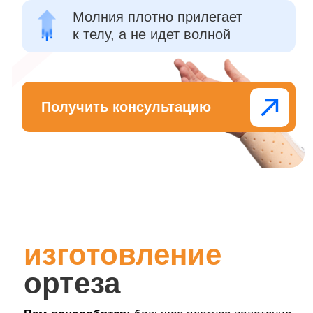
Хотите сравнить
термопластик
PolyEasy с тем, что
используете сейчас?
Лучший способ —
протестировать на практике!
Оцените удобство, гибкость и посадку.
Попробуйте в реальной работе.
Почувствуйте разницу на практике.
Оставьте заявку – мы свяжемся, уточним детали
и отправим образец для тестирования.