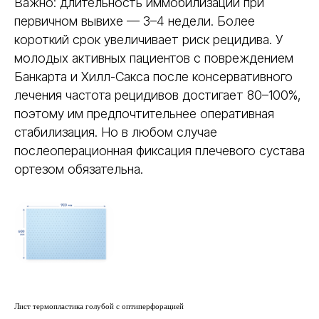
Важно: длительность иммобилизации при
первичном вывихе — 3–4 недели. Более
короткий срок увеличивает риск рецидива. У
молодых активных пациентов с повреждением
Готовые ортезы Polyeasy —
универсальное решение для
Банкарта и Хилл-Сакса после консервативного
повседневной практики. Уже имеют
лечения частота рецидивов достигает 80–100%,
анатомическую форму, оснащены
поэтому им предпочтительнее оперативная
застёжкой. Быстро подобрать размер,
стабилизация. Но в любом случае
сразу приступить к лечению.
послеоперационная фиксация плечевого сустава
Покрывают до 95% клинических
случаев.
ортезом обязательна.
Готовые
ортезы
Polyeasy
Универсальное решение для
повседневной практики.
Позволяют быстро подобрать ортез под
задачу и сразу приступить к работе.
Минимум времени на подбор и
Лист термопластика голубой с оптиперфорацией
предсказуемый результат.