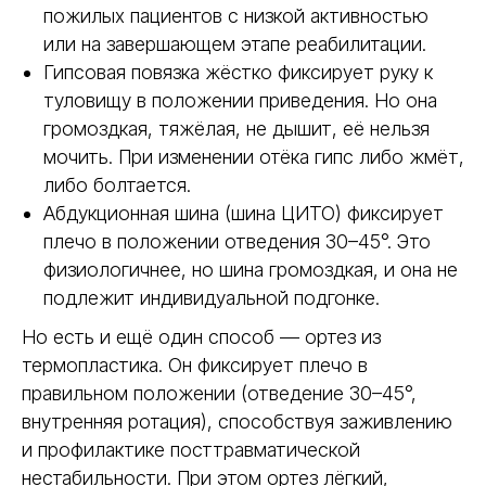
пожилых пациентов с низкой активностью
Время фиксации
от 5-7 минут
от 20 мину
или на завершающем этапе реабилитации.
Гипсовая повязка жёстко фиксирует руку к
Комфорт
Тяжёлый, н
Лёгкий, дышащий, не
вызывает з
вызывает раздражений
туловищу в положении приведения. Но она
громоздкая, тяжёлая, не дышит, её нельзя
Возможность коррекции
Да, многократное
Нет, требуе
перемоделирование
мочить. При изменении отёка гипс либо жмёт,
либо болтается.
Влагостойкость
Да, можно принимать душ
Нет, разруш
Абдукционная шина (шина ЦИТО) фиксирует
плечо в положении отведения 30–45°. Это
Срок службы
Многократное повторное
Одноразов
физиологичнее, но шина громоздкая, и она не
использование до 3-5 раз
подлежит индивидуальной подгонке.
Но есть и ещё один способ — ортез из
термопластика. Он фиксирует плечо в
правильном положении (отведение 30–45°,
внутренняя ротация), способствуя заживлению
и профилактике посттравматической
нестабильности. При этом ортез лёгкий,