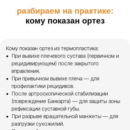
разбираем на практике:
кому показан ортез
решения для
ортезирования
PolyEasy
Кому показан ортез из термопластика:
При вывихе плечевого сустава (первичном и
рецидивирующем) после закрытого
Компания PolyEasy производит
вправления.
низкотемпературный термопластик для
ортезирования и готовые ортезы на
При привычном вывихе плеча — для
плечевой сустав.
профилактики рецидивов.
После артроскопической стабилизации
Листовой термопластик Polyeasy —
(повреждение Банкарта) — для защиты зоны
для индивидуального моделирования. Вы
рефиксации суставной губы.
сами создаёте ортез на плечевой сустав,
идеально подгоняя под анатомию
При разрыве вращательной манжеты — для
пациента. Материал термопластик легко
разгрузки сухожилий.
режется, склеивается при нагреве,