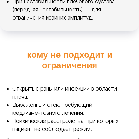
При нестабильности плечевого сустава
комбинируется с липучками и тейпами.
(передняя нестабильность) — для
Подходит для сложных случаев,
ограничения крайних амплитуд.
нестандартных размеров и спортсменов.
Листы
Polyeasy
Материал, который даёт врачу
больше свободы в работе.
кому не подходит и
Позволяет точно моделировать ортез
под задачу, экспериментировать с
ограничения
формой и находить решения даже в
сложных клинических случаях.
Открытые раны или инфекции в области
Доступны в разной толщине
плеча.
Выраженный отёк, требующий
для нетипичных клинических
медикаментозного лечения.
случаев
Психические расстройства, при которых
пациент не соблюдает режим.
Получить консультацию